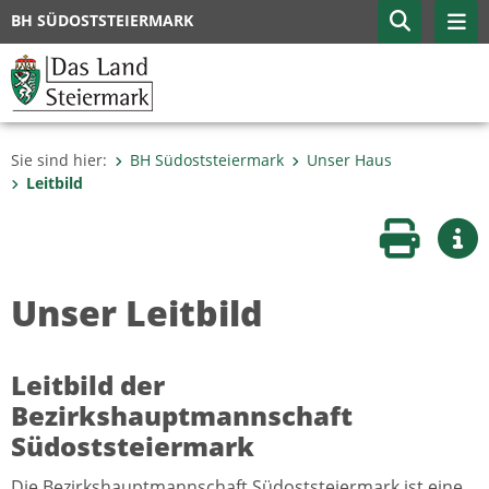
BH SÜDOSTSTEIERMARK
Sie sind hier:
BH Südoststeiermark
Unser Haus
Leitbild
Seite druc
Wei
Unser Leitbild
Leitbild der
Bezirkshauptmannschaft
Südoststeiermark
Die Bezirkshauptmannschaft Südoststeiermark ist eine