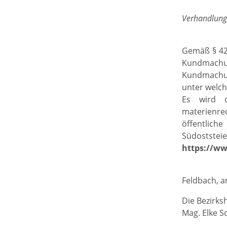
Verhandlung
Gemäß § 42 
Kundmachun
Kundmachun
unter welch
Es wird d
materienre
öffentlic
Südoststeie
https://w
Feldbach, a
Die Bezirks
Mag. Elke S