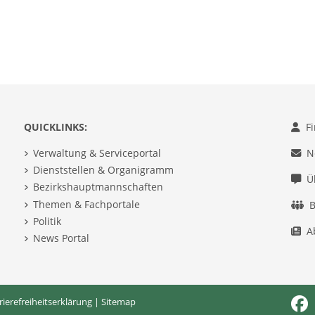
QUICKLINKS:
F
Verwaltung & Serviceportal
N
Dienststellen & Organigramm
Ü
Bezirkshauptmannschaften
Themen & Fachportale
B
Politik
A
News Portal
rierefreiheitserklärung
|
Sitemap
Fac